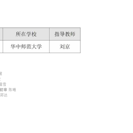
珺
欣
儒雪
/初审
陈曦
郑达