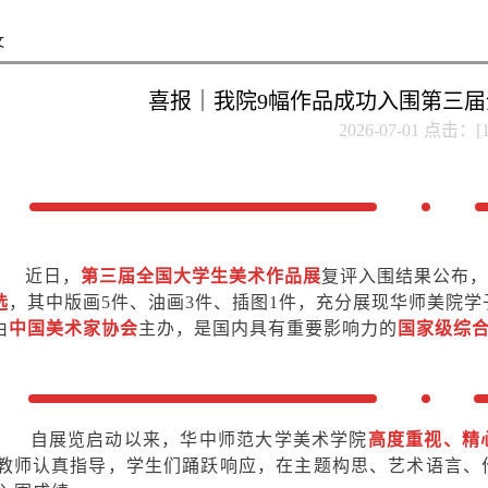
文
喜报｜我院9幅作品成功入围第三
2026-07-01 点击：[
近日，
第三届全国大学生美术作品展
复评入围结果公布，
选
，其中版画5件、油画3件、插图1件，充分展现华师美院
由
中国
美术家协会
主办，是国内具有重要影响力的
国家级综
自展览启动以来，华中师范大学美术学院
高度重视、精
教师认真指导，学生们踊跃响应，在主题构思、艺术语言、