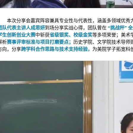
本次分享会嘉宾阵容兼具专业性与代表性，涵盖多领域优秀
团队代表主讲人成思妍
到场分享实战心得，团队曾在
“挑战杯” 
学生创新创业大赛
中斩获
省级银奖、校级金奖
等多项荣誉；美术
解析
赛事评审标准与项目打磨要点；
历史学院、文学院技术导师则
方向，分享
跨学科合作思路与技术支持经验，
为美院学子拓宽科