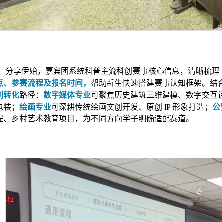
分享伊始，嘉宾团系统科普主流科创赛事核心信息，清晰梳理 “挑战
点、参赛流程及报名时间，
帮助新生快速搭建赛事认知框架。结
创转化
路径：
数字媒体专业
可聚焦历史建筑三维建模、数字交互
包装；
绘画专业
可深耕传统绘画文创开发、原创 IP 形象打造；
公
程、乡村艺术教育项目，为不同方向学子明确适配赛道。