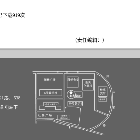
已下载
919
次
（责任编辑：）
1路、 538
广埠 屯站下