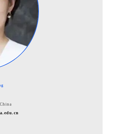
ng
 China
a.edu.cn