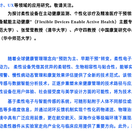
计、UX
等领域的应用研究。敬请关注。
为探讨柔性设备在主动健康监测、个性化诊疗及精准医疗干预领域的
备赋能主动健康”（Flexible Devices Enable Active H
范大学）、张莹莹教授（清华大学）、卢守四教授（中国康复研究中
（华中师范大学）。
随着全球健康管理理念向“预防为主、早期干预”转变，柔性电
动力。 柔性设备凭借其优异的柔韧性、生物相容性与贴合性，能够
预警、慢性病动态管理和康复效果评估提供了全新的技术范式。该领
传感与数据智能分析技术，正逐步重塑未来健康管理的技术路径与应
性设备在用户体验、社会接受度与美学设计方面的可能性，将为技术
基于柔性电子与智能传感的系统，可随形贴附于人体不同部位或
态等多维度信息，并通过闭环反馈机制实现个性化药物递送、物理治
境中具有广泛应用前景，更在航空航天、深海作业等极端环境下展现
动柔性器件从实验室走向产业化与临床应用提供了重要方向。此外，