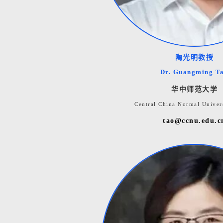
陶光明教授
Dr. Guangming T
华中师范大学
Central China Normal Univers
tao@ccnu.edu.c