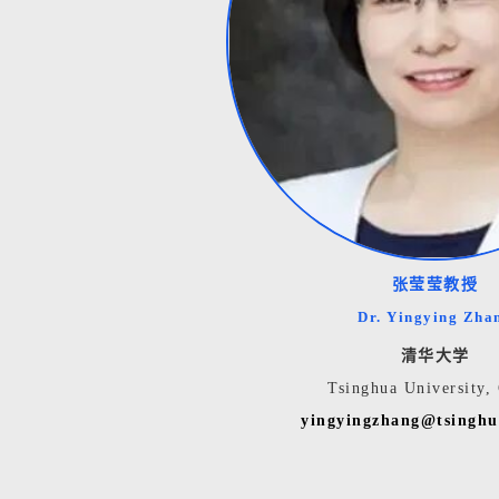
张莹莹教授
Dr. Yingying Zha
清华大学
Tsinghua University,
yingyingzhang@tsinghu