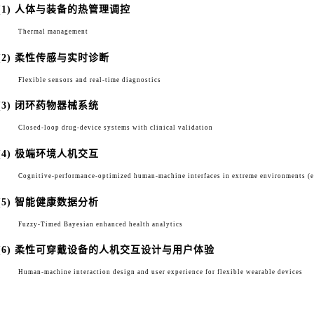
(1) 人体与装备的热管理调控
Thermal management
(2)
柔性传感与实时诊断
Flexible sensors and real-time diagnostics
(3) 闭环药物器械系统
Closed-loop drug-device systems with clinical validation
(4) 极端环境人机交互
Cognitive-performance-optimized human-machine interfaces in extreme environments (e.
(5) 智能健康数据分析
Fuzzy-Timed Bayesian enhanced health analytics
(6) 柔性可穿戴设备的人机交互设计与用户体验
Human-machine interaction design and user experience for flexible wearable devices