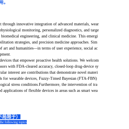
用。
t through innovative integration of advanced materials, wear
physiological monitoring, personalized diagnostics, and targe
e, biomedical engineering, and clinical medicine. This emergi
ilitation strategies, and precision medicine approaches. Sim
 of art and humanities—in terms of user experience, social ac
opment.
e devices that empower proactive health solutions. We welcom
ensors with FDA-cleared accuracy, closed-loop drug-device sy
lar interest are contributions that demonstrate novel materi
ethods for wearable devices, Fuzzy-Timed Bayesian (FTA-FBN)
gical stress conditions.Furthermore, the intervention of tra
 applications of flexible devices in areas such as smart wea
不局限于）
 the following topics