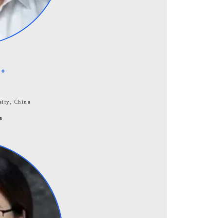
ao
ity, China
n