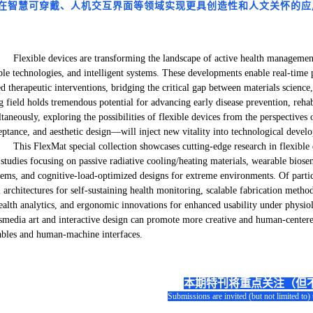
在智慧可穿戴、人机交互界面等领域实现更具创造性和人文关怀的应
Flexible devices are transforming the landscape of active health managemen
ble technologies, and intelligent systems. These developments enable real-time 
ed therapeutic interventions, bridging the critical gap between materials scienc
g field holds tremendous potential for advancing early disease prevention, rehab
ltaneously, exploring the possibilities of flexible devices from the perspectives
eptance, and aesthetic design—will inject new vitality into technological devel
This FlexMat special collection showcases cutting-edge research in flexibl
 studies focusing on passive radiative cooling/heating materials, wearable bios
tems, and cognitive-load-optimized designs for extreme environments. Of particu
l architectures for self-sustaining health monitoring, scalable fabrication m
ealth analytics, and ergonomic innovations for enhanced usability under physiolo
smedia art and interactive design can promote more creative and human-centered
ables and human-machine interfaces.
本期特刊将重点关注（但
Submissions are invited (but not limited to)