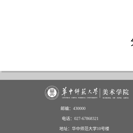
邮编：430000                       
电话：027-67868321           
地址：华中师范大学10号楼    