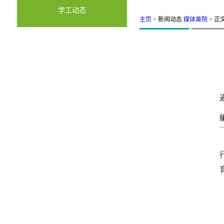
学工动态
主页
> 新闻动态
媒体美院
> 正