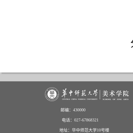
邮编：430000                       
电话：027-67868321           
地址：华中师范大学10号楼    