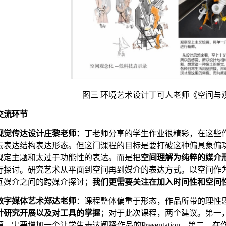
图三
环境艺术设计丁可人老师《空间与
交流环节
视觉传达设计庄黎老师：
丁老师分享的学生作业很精彩，在这些
去表达结构表达形态。但这门课程的目标是要打破这种偏具象偏
规定主题和太过于功能性的表达。而是把
空间理解为纯粹的媒介
行探讨。研究艺术从平面到空间再到媒介的表达方式。以空间作
互媒介之间的跨媒介探讨；
我们更需要关注在加入时间性和空间
数字媒体艺术郑达老师
：课程整体偏重于形态，作品所带的理性
计研究开展以及对工具的掌握
；对于此次课程，两个建议。第一
源，需要增加一个让学生表达阐释作品的
P
resentation
。第二，在