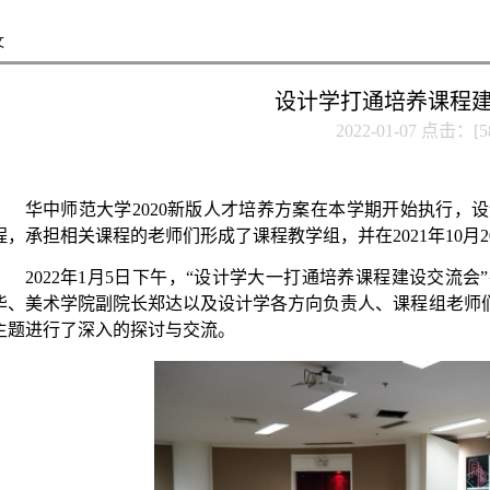
文
设计学打通培养课程
2022-01-07 点击：[
5
华中师范大学
2020
新版人才培养方案在本学期开始执行，设
程，承担相关课程的老师们形成了课程教学组，并在
2
021
年
1
0
月
2
2022
年
1月5日下午，“设计学大一打通培养课程建设交流会
华、美术学院副院长郑达以及设计学各方向负责人、课程组老师们
主题进行了深入的探讨与交流。